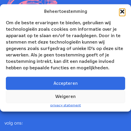
Beheertoestemming
Om de beste ervaringen te bieden, gebruiken wij
technologieën zoals cookies om informatie over je
apparaat op te slaan en/of te raadplegen. Door in te
stemmen met deze technologieën kunnen wij
gegevens zoals surfgedrag of unieke ID's op deze site
verwerken. Als je geen toestemming geeft of je
toestemming intrekt, kan dit een nadelige invloed
Nederlands Blazers Ensemble
hebben op bepaalde functies en mogelijkheden.
Korte Leidsedwarsstraat 12
Accepteren
1017 RC Amsterdam
+31(0)20 623 78 06
Weigeren
info@nbe.nl
privacy statement
volg ons: