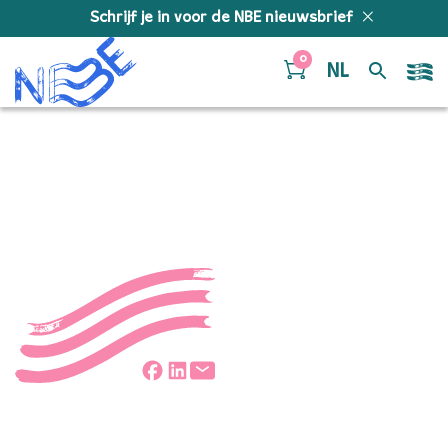
Doorgaan naar inhoud
Schrijf je in voor de NBE nieuwsbrief
0
NL
Jari Woud
Deel