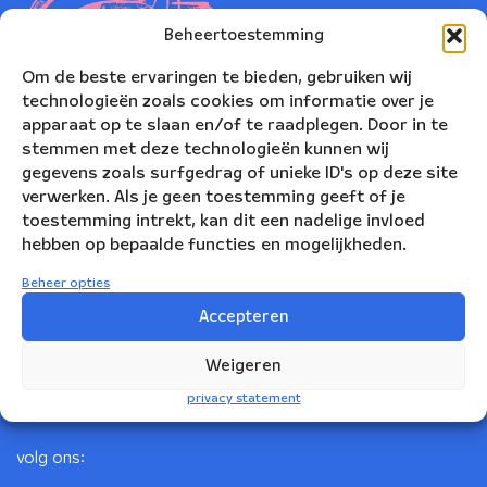
Beheertoestemming
Om de beste ervaringen te bieden, gebruiken wij
technologieën zoals cookies om informatie over je
apparaat op te slaan en/of te raadplegen. Door in te
stemmen met deze technologieën kunnen wij
gegevens zoals surfgedrag of unieke ID's op deze site
verwerken. Als je geen toestemming geeft of je
toestemming intrekt, kan dit een nadelige invloed
Nederlands Blazers Ensemble
hebben op bepaalde functies en mogelijkheden.
Korte Leidsedwarsstraat 12
Beheer opties
1017 RC Amsterdam
Accepteren
+31(0)20 623 78 06
Weigeren
info@nbe.nl
privacy statement
volg ons: