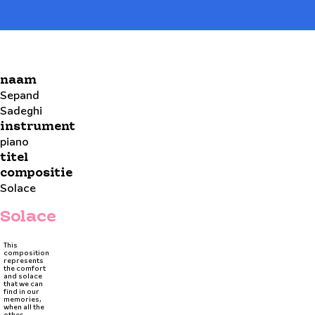
naam
Sepand
Sadeghi
instrument
piano
titel
compositie
Solace
Solace
This
composition
represents
the comfort
and solace
that we can
find in our
memories,
when all the