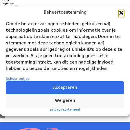
other
negative
things in life
build up and
Beheertoestemming
put pressure
on us. With
this piece I
wanted to
Om de beste ervaringen te bieden, gebruiken wij
start a calm
and
technologieën zoals cookies om informatie over je
nostalgic
feeling which
apparaat op te slaan en/of te raadplegen. Door in te
Klik
the melody
often goes
stemmen met deze technologieën kunnen wij
op
back to,
representing
gegevens zoals surfgedrag of unieke ID's op deze site
'Ik
the joy that
our
verwerken. Als je geen toestemming geeft of je
ga
memories
bring us in
toestemming intrekt, kan dit een nadelige invloed
times of
akkoord'
struggle.
hebben op bepaalde functies en mogelijkheden.
om
Youtube
Beheer opties
in
Accepteren
te
schakelen
Weigeren
Ik ga
privacy statement
akkoord