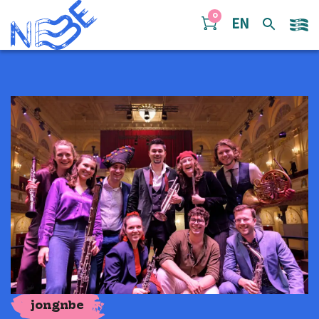
Doorgaan naar inhoud
0
EN
jongnbe