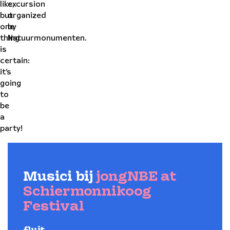
like,
excursion
but
organized
one
by
thing
Natuurmonumenten.
is
certain:
it’s
going
to
be
a
party!
Musici bij
jongNBE at
Schiermonnikoog
Festival