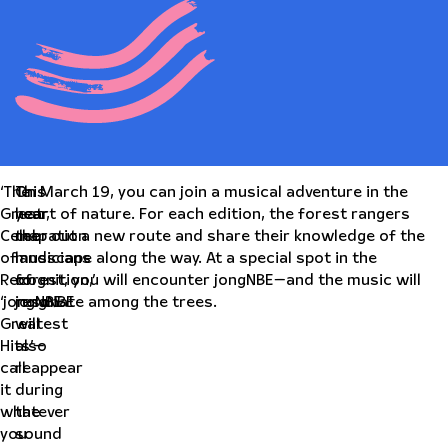
‘The
This
On March 19, you can join a musical adventure in the
Great
year,
heart of nature. For each edition, the forest rangers
Celebration
the
map out a new route and share their knowledge of the
of
musicians
landscape along the way. At a special spot in the
Recognition,’
of
forest, you will encounter jongNBE—and the music will
‘jongNBE
jongNBE
resonate among the trees.
Greatest
will
Hits’—
also
call
reappear
it
during
whatever
the
you
sound