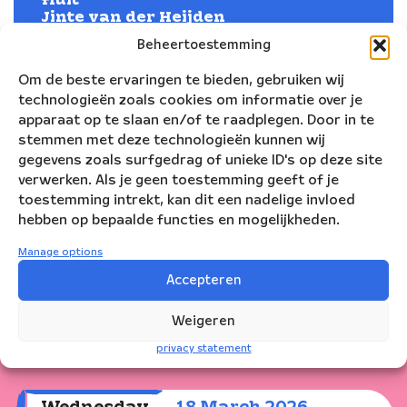
fluit
Jinte van der Heijden
hobo
fagot
Beheertoestemming
Olivia Belzuz Otero
Anna Phylactou
contrabas
Om de beste ervaringen te bieden, gebruiken wij
Pablo Reina Ortiz
technologieën zoals cookies om informatie over je
slagwerk
apparaat op te slaan en/of te raadplegen. Door in te
Matías Munín Giadáns
trombone
hoorn
stemmen met deze technologieën kunnen wij
Juan Cancer Navarro
Sybren Faber
gegevens zoals surfgedrag of unieke ID's op deze site
trompet
saxofoon
verwerken. Als je geen toestemming geeft of je
Albert Baciu
Silvan van den Boom
toestemming intrekt, kan dit een nadelige invloed
klarinet
hebben op bepaalde functies en mogelijkheden.
Paulien Backer
Manage options
Accepteren
Weigeren
Show dates
privacy statement
Laatste tickets