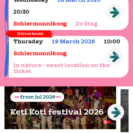
Wednesday
18
March
2026
20:30
Schiermonnikoog
De Stag
Uitverkocht
Thursday
19
March
2026
10:00
Schiermonnikoog
in nature - exact location on the
ticket
from
jul
2026
Keti Koti festival 2026