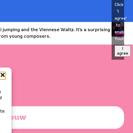
Click
'I
agree'
to
jumping and the Viennese Waltz. It’s a surprising
enable
 from young composers.
Youtube
I
agree
n
f
ite
gebouw