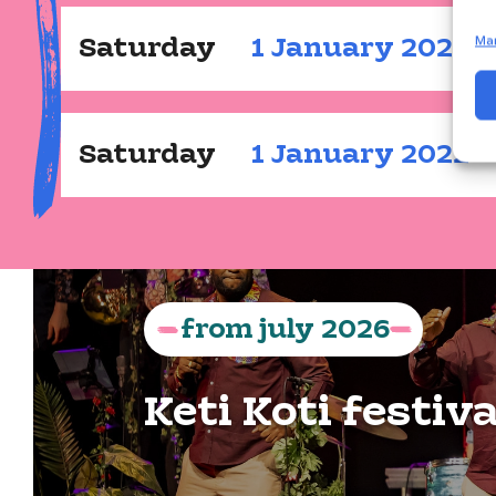
Ma
Saturday
1
January
2022
Saturday
1
January
2022
from
july
2026
Keti Koti festiv