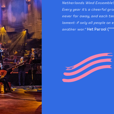
Netherlands Wind Ensemble’s
Every year it’s a cheerful g
never far away, and each tim
lament: if only all people on
another war.”
Het Parool (****