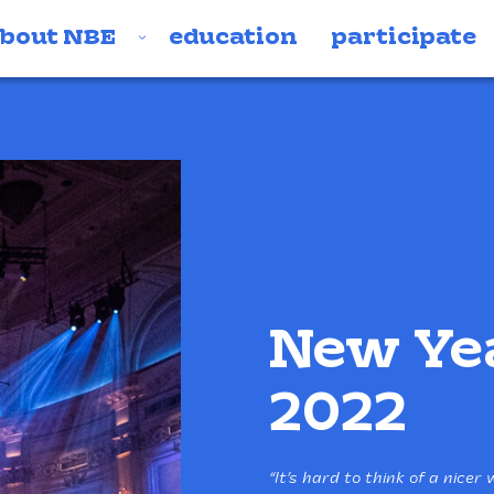
bout NBE
education
participate
New Yea
2022
“It’s hard to think of a nice