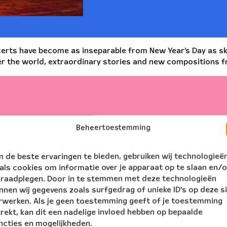
rts have become as inseparable from New Year’s Day as ski 
ver the world, extraordinary stories and new compositions
Beheertoestemming
 de beste ervaringen te bieden, gebruiken wij technologieë
als cookies om informatie over je apparaat op te slaan en/o
 raadplegen. Door in te stemmen met deze technologieën
nnen wij gegevens zoals surfgedrag of unieke ID's op deze s
1
15:00
Amsterdam
Concert
rwerken. Als je geen toestemming geeft of je toestemming
trekt, kan dit een nadelige invloed hebben op bepaalde
ncties en mogelijkheden.