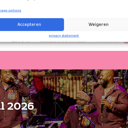
nage options
14:00
Amsterdam
Concert
Accepteren
Weigeren
privacy statement
17:00
Amsterdam
Concert
al 2026