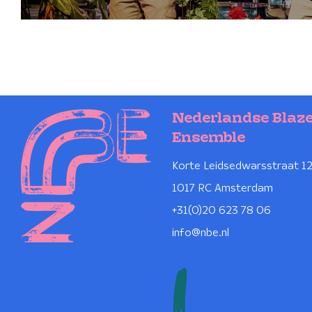
Nederlandse Blaz
Ensemble
Korte Leidsedwarsstraat 1
1017 RC Amsterdam
+31(0)20 623 78 06
info@nbe.nl