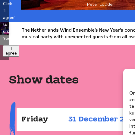
Click
Peter Lodder
'I
agree'
to
The Netherlands Wind Ensemble’s New Year’s conce
enable
musical party with unexpected guests from all o
Youtube
I
agree
Show dates
Om
zo
te
ku
Friday
31
December
202
ve
in
fu