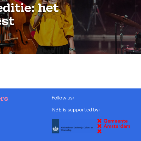
ditie: het
est
follow us:
ers
NBE is supported by:
2