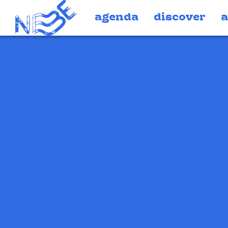
Doorgaan naar inhoud
agenda
discover
a