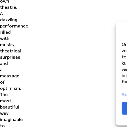
own
theatre.
A
dazzling
performance
filled
with
Om
music,
zo
theatrical
te
surprises,
ku
and
ve
a
in
message
fu
of
optimism.
The
Ma
most
beautiful
way
imaginable
to