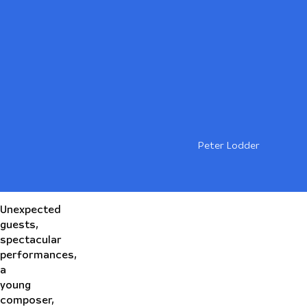
Peter Lodder
Unexpected
guests,
spectacular
performances,
a
young
composer,