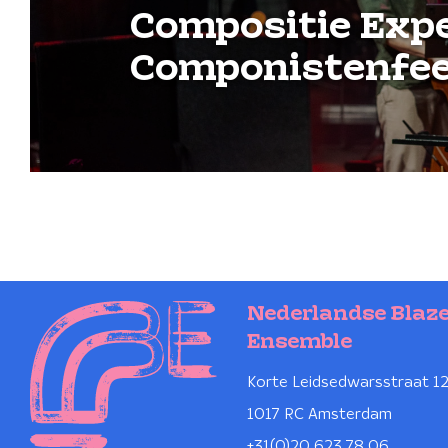
Compositie Expe
Componistenfe
Nederlandse Blaz
Ensemble
Korte Leidsedwarsstraat 1
1017 RC Amsterdam
+31(0)20 623 78 06