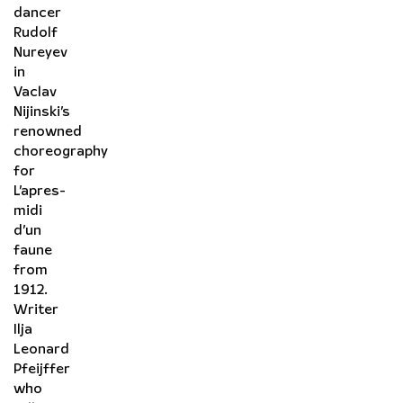
dancer
Rudolf
Nureyev
in
Vaclav
Nijinski’s
renowned
choreography
for
L’apres-
midi
d’un
faune
from
1912.
Writer
Ilja
Leonard
Pfeijffer
who