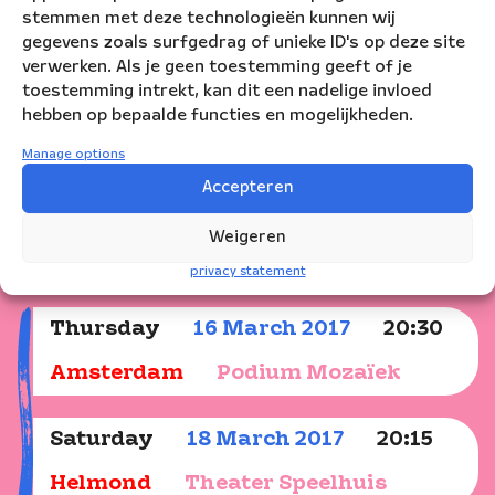
stemmen met deze technologieën kunnen wij
to
gegevens zoals surfgedrag of unieke ID's op deze site
create
verwerken. Als je geen toestemming geeft of je
a
toestemming intrekt, kan dit een nadelige invloed
wonderful
hebben op bepaalde functies en mogelijkheden.
story.
Manage options
Accepteren
Weigeren
Show dates
privacy statement
Thursday
16
March
2017
20:30
Amsterdam
Podium Mozaïek
Saturday
18
March
2017
20:15
Helmond
Theater Speelhuis