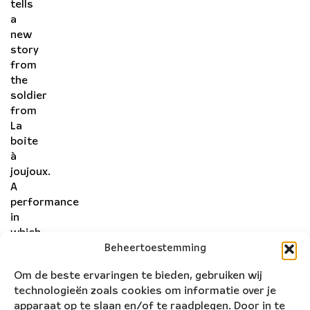
tells
a
new
story
from
the
soldier
from
La
boîte
à
joujoux.
A
performance
in
which
image,
Beheertoestemming
music
Om de beste ervaringen te bieden, gebruiken wij
and
technologieën zoals cookies om informatie over je
words
apparaat op te slaan en/of te raadplegen. Door in te
merge