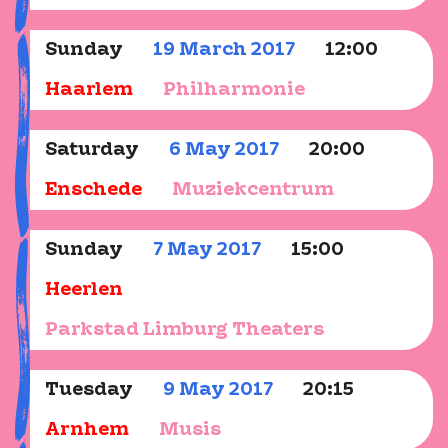
Sunday
19
March
2017
12:00
Haarlem
Philharmonie
Saturday
6
May
2017
20:00
Enschede
Muziekcentrum
Sunday
7
May
2017
15:00
Heerlen
Parkstad Limburg Theaters
Tuesday
9
May
2017
20:15
Arnhem
Musis