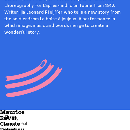
choreography for L’apres-midi d’un faune from 1912.
Writer Ilja Leonard Pfeijffer who tells a new story from
the soldier from La boîte à joujoux. A performance in
which image, music and words merge to create a
wonderful story.
Maurice
Three
Ravel,
Claude
wonderful
Debussy