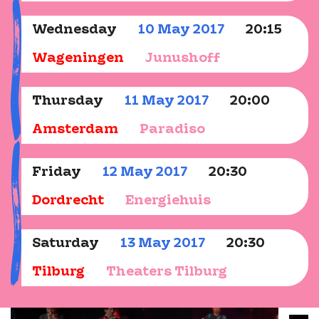
Wednesday
10
May
2017
20:15
Wageningen
Junushoff
Thursday
11
May
2017
20:00
Amsterdam
Paradiso
Friday
12
May
2017
20:30
Dordrecht
Energiehuis
Saturday
13
May
2017
20:30
Tilburg
Theaters Tilburg