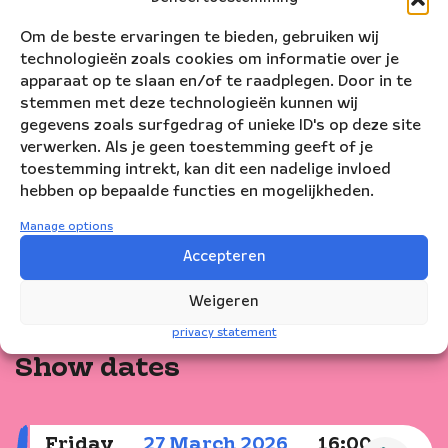
in
the
Om de beste ervaringen te bieden, gebruiken wij
evening
technologieën zoals cookies om informatie over je
together
apparaat op te slaan en/of te raadplegen. Door in te
with
stemmen met deze technologieën kunnen wij
JongNBE
gegevens zoals surfgedrag of unieke ID's op deze site
on
verwerken. Als je geen toestemming geeft of je
stage
toestemming intrekt, kan dit een nadelige invloed
at
hebben op bepaalde functies en mogelijkheden.
Theater
Manage options
De
Storm.
Accepteren
Weigeren
privacy statement
Show dates
Friday
27
March
2026
16:00