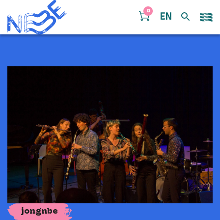
Doorgaan naar inhoud
0
EN
jongnbe