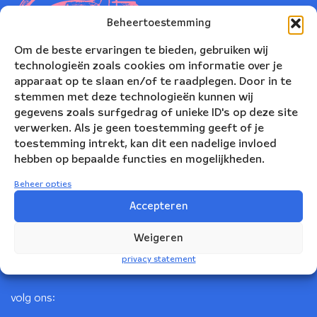
Beheertoestemming
Om de beste ervaringen te bieden, gebruiken wij
technologieën zoals cookies om informatie over je
apparaat op te slaan en/of te raadplegen. Door in te
stemmen met deze technologieën kunnen wij
gegevens zoals surfgedrag of unieke ID's op deze site
verwerken. Als je geen toestemming geeft of je
toestemming intrekt, kan dit een nadelige invloed
Nederlands Blazers Ensemble
hebben op bepaalde functies en mogelijkheden.
Korte Leidsedwarsstraat 12
Beheer opties
1017 RC Amsterdam
Accepteren
+31(0)20 623 78 06
Weigeren
info@nbe.nl
privacy statement
volg ons: