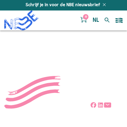
Doorgaan naar inhoud
Schrijf je in voor de NBE nieuwsbrief
0
NL
componistenweekend
Deel