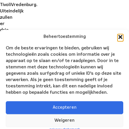
TivoliVredenburg.
Uiteindelijk
zullen
er
drie
winnaars
Beheertoestemming
hun
Om de beste ervaringen te bieden, gebruiken wij
eigen
technologieën zoals cookies om informatie over je
stuk
apparaat op te slaan en/of te raadplegen. Door in te
uitvoeren
stemmen met deze technologieën kunnen wij
samen
gegevens zoals surfgedrag of unieke ID's op deze site
met
verwerken. Als je geen toestemming geeft of je
het
toestemming intrekt, kan dit een nadelige invloed
NBE
hebben op bepaalde functies en mogelijkheden.
tijdens
het
Nieuwjaarsconcert
Accepteren
2020!
Weigeren