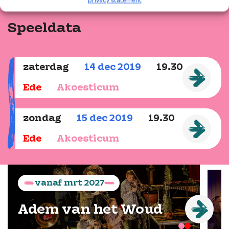
privacy statement
Speeldata
zaterdag
14
dec
2019
19.30
Ede
Akoesticum
zondag
15
dec
2019
19.30
Ede
Akoesticum
vanaf
mrt
2027
Adem van het Woud