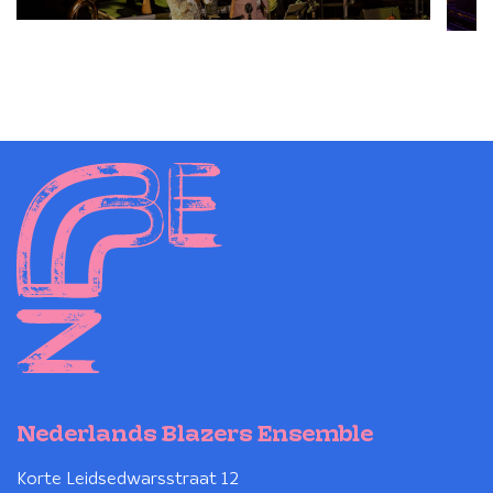
Nederlands Blazers Ensemble
Korte Leidsedwarsstraat 12