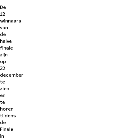
De
12
winnaars
van
de
halve
finale
zijn
op
22
december
te
zien
en
te
horen
tijdens
de
Finale
in