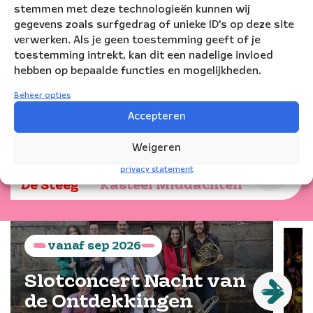
stemmen met deze technologieën kunnen wij
omgeving
gegevens zoals surfgedrag of unieke ID's op deze site
samenkomen.
verwerken. Als je geen toestemming geeft of je
toestemming intrekt, kan dit een nadelige invloed
hebben op bepaalde functies en mogelijkheden.
Beheer opties
Speeldata
Accepteren
Weigeren
zondag
12
jul
2026
11:30
privacy statement
De Steeg
Kasteel Middachten
vanaf
sep
2026
Slotconcert Nacht van
de Ontdekkingen