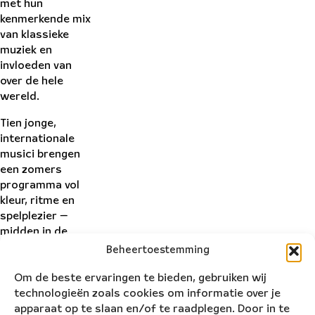
met hun
kenmerkende mix
van klassieke
muziek en
invloeden van
over de hele
wereld.
Tien jonge,
internationale
musici brengen
een zomers
programma vol
kleur, ritme en
spelplezier —
midden in de
groene tuin van
Beheertoestemming
het kasteel. Een
Om de beste ervaringen te bieden, gebruiken wij
openlucht
technologieën zoals cookies om informatie over je
concert waarin
apparaat op te slaan en/of te raadplegen. Door in te
muziek en