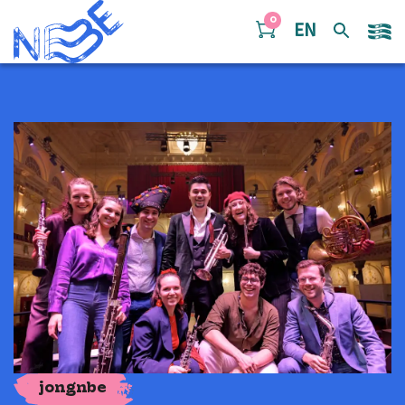
Doorgaan naar inhoud
0
EN
jongnbe