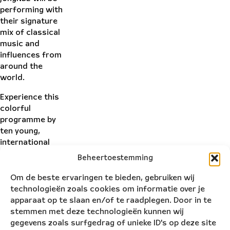
performing with
their signature
mix of classical
music and
influences from
around the
world.
Experience this
colorful
programme by
ten young,
international
musicians full of
Beheertoestemming
rhythm, energy
and playfulness.
Om de beste ervaringen te bieden, gebruiken wij
Set in the green
technologieën zoals cookies om informatie over je
surroundings of
apparaat op te slaan en/of te raadplegen. Door in te
the castle
stemmen met deze technologieën kunnen wij
gardens, this
gegevens zoals surfgedrag of unieke ID's op deze site