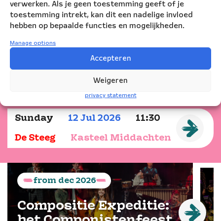
open-air concert
verwerken. Als je geen toestemming geeft of je
will be a treat for
toestemming intrekt, kan dit een nadelige invloed
all attendees.
hebben op bepaalde functies en mogelijkheden.
Manage options
Accepteren
Show dates
Weigeren
privacy statement
Sunday
12
Jul
2026
11:30
De Steeg
Kasteel Middachten
from
dec
2026
Compositie Expeditie:
het Componistenfeest