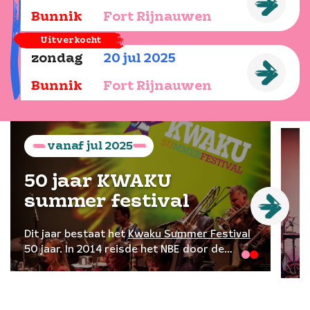
Bunnik
Fort Rijnauwen
Uitverkocht
zondag
20
jul
2025
Bunnik
Fort Rijnauwen
vanaf
jul
2025
50 jaar KWAKU
summer festival
Dit jaar bestaat het
Kwaku Summer Festival
50 jaar. In 2014 reisde het NBE door de
binnenlanden van Suriname met als sluitstuk
een groots concert in Paramaribo in
samenwerking met de Nationale