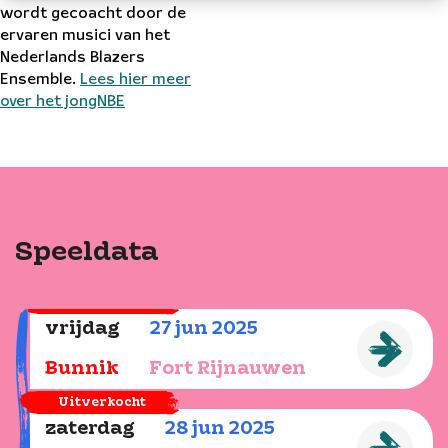
wordt gecoacht door de
ervaren musici van het
Nederlands Blazers
Ensemble.
Lees hier meer
over het jongNBE
Speeldata
Uitverkocht
vrijdag
27
jun
2025
Bunnik
Fort Rijnauwen
Uitverkocht
zaterdag
28
jun
2025