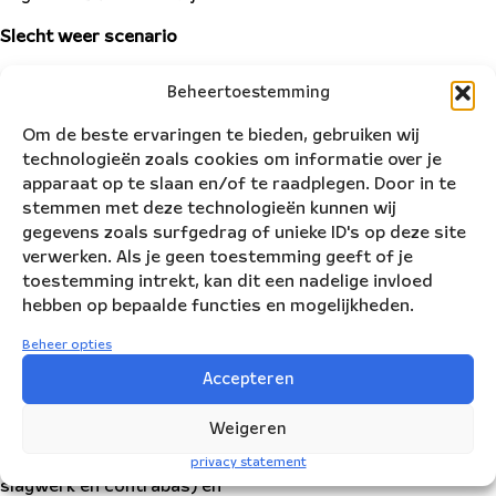
Slecht weer scenario
Als de opera wordt afgelast
Beheertoestemming
door overmacht of slechte
weersomstandigheden
Om de beste ervaringen te bieden, gebruiken wij
wordt de voorstelling
technologieën zoals cookies om informatie over je
verschoven naar de
apparaat op te slaan en/of te raadplegen. Door in te
eerstvolgende donderdag.
stemmen met deze technologieën kunnen wij
Je hebt geen recht op
gegevens zoals surfgedrag of unieke ID's op deze site
restitutie.
verwerken. Als je geen toestemming geeft of je
toestemming intrekt, kan dit een nadelige invloed
jongNBE
hebben op bepaalde functies en mogelijkheden.
Het jongNBE is een ensemble
van toptalenten van de
Beheer opties
Nederlandse conservatoria.
Accepteren
Het ensemble bestaat uit
tien musici (fluit, hobo,
Weigeren
klarinet, fagot, saxofoon,
hoorn, trompet, trombone,
privacy statement
slagwerk en contrabas) en