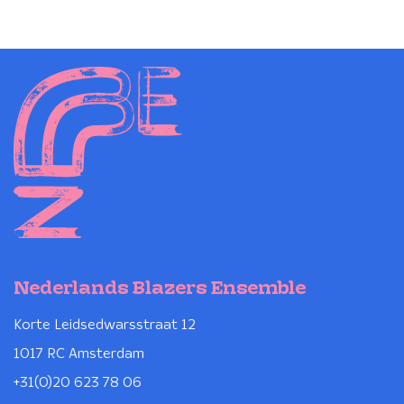
Volksmuziekschool en kunstenaar Marcel
Pinas. Nu, ruim tien jaar na deze bijzondere
reis, is het extra leuk om op deze jubileum-
editie van het Kwaku Summer Festival te
mogen spelen.
Nederlands Blazers Ensemble
Korte Leidsedwarsstraat 12
1017 RC Amsterdam
+31(0)20 623 78 06