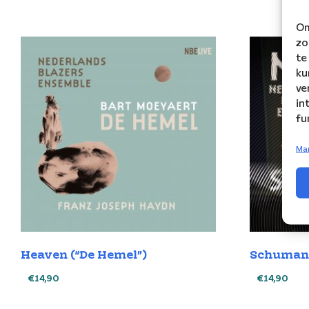
Om
zo
te
ku
ve
in
fu
Ma
Heaven (“De Hemel”)
Schuman
€
14,90
€
14,90