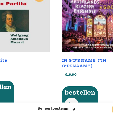
tita
IN G*D’S NAME! (“IN
G*DSNAAM!”)
€
19,90
llen
bestellen
Beheertoestemming