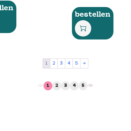
llen
bestellen
1
2
3
4
5
→
1
2
3
4
5