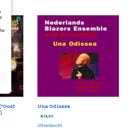
n
f
ite
(“Oost
Una Odissea
)
€
14,90
Uitverkocht