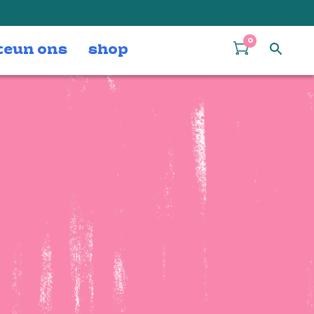
0
teun ons
shop