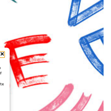
n
f
ite