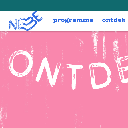
Doorgaan naar inhoud
programma
ontdek
Ontdek