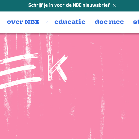
Schrijf je in voor de NBE nieuwsbrief
over NBE
educatie
doe mee
s