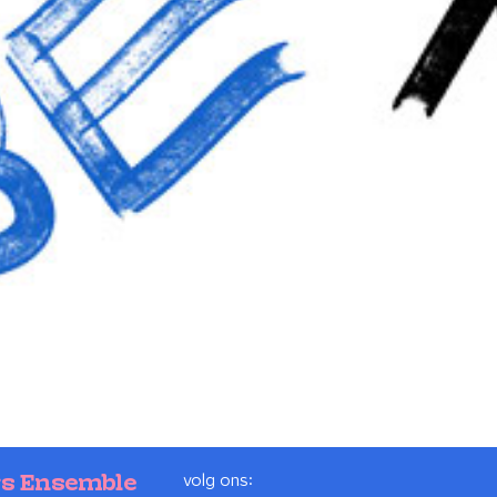
volg ons:
rs Ensemble