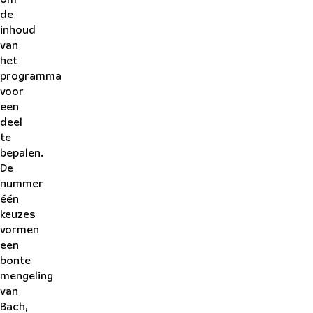
de
inhoud
van
het
programma
voor
een
deel
te
bepalen.
De
nummer
één
keuzes
vormen
een
bonte
mengeling
van
Bach
,