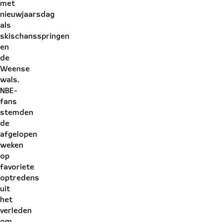
met
nieuwjaarsdag
als
skischansspringen
en
de
Weense
wals.
NBE-
fans
stemden
de
afgelopen
weken
op
favoriete
optredens
uit
het
verleden
om