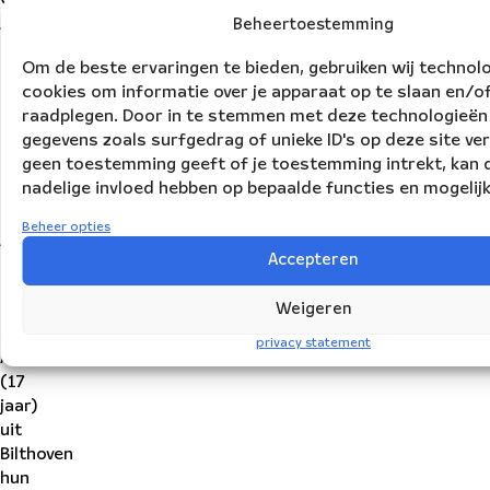
jaar)
Beheertoestemming
uit
Om de beste ervaringen te bieden, gebruiken wij technol
Balk,
cookies om informatie over je apparaat op te slaan en/of
Momo
raadplegen. Door in te stemmen met deze technologieën
&
gegevens zoals surfgedrag of unieke ID's op deze site ver
Cici
geen toestemming geeft of je toestemming intrekt, kan d
(12
nadelige invloed hebben op bepaalde functies en mogelij
en
11
Beheer opties
jaar)
Accepteren
uit
Rotterdam
Weigeren
en
Jet
privacy statement
Alink
(17
jaar)
uit
Bilthoven
hun