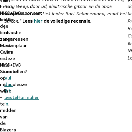
van
uit
Lady Weep, door ud, elektrische gitaar en de oboe
d
het
op
d’amore van artistiek leider Bart Schneemann, vanaf het
h
Nieuwjaarsconcert
CD+DVD.
balkon.”
P
komen
Wil
Lees
hier
de volledige recensie.
de
je
B
iconische
alvast
C
zangeressen
een
e
Maria
exemplaar
N
Callas
van
L
en
deze
Nina
CD+DVD
Simone
bestellen?
op
Vul
miraculeuze
dan
wijze
dit
–
bestelformulier
te
in.
midden
van
de
Blazers