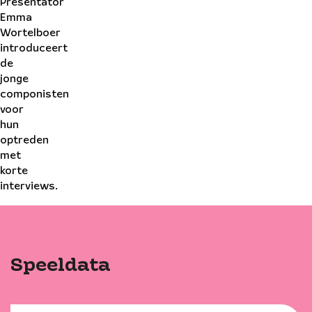
Presentator
Emma
Wortelboer
introduceert
de
jonge
componisten
voor
hun
optreden
met
korte
interviews.
Peter Lodder
ter Lodder
Speeldata