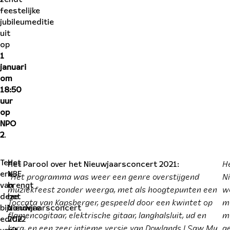
feestelijke
jubileumeditie
uit
op
1
januari
om
18:50
uur
op
NPO
2
.
H
Ter
Het
Het Parool over het Nieuwjaarsconcert 2021:
ere
NBE
“Het programma was weer een genre overstijgend
N
van
brengt
muziekfeest zonder weerga, met als hoogtepunten een
w
deze
het
Toccata van Kapsberger, gespeeld door een kwintet op
m
bijzondere
Nieuwjaarsconcert
flamencogitaar, elektrische gitaar, langhalsluit, ud en
m
editie
2022
kora, en een zeer intieme versie van Dowlands I Saw My
g